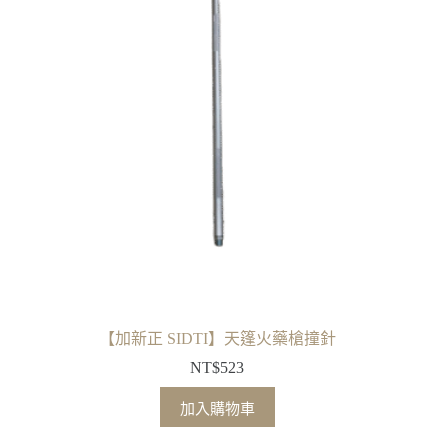
種
款
式。
可
在
產
品
頁
面
選
擇
選
項
【加新正 SIDTI】天篷火藥槍撞針
NT$
523
加入購物車