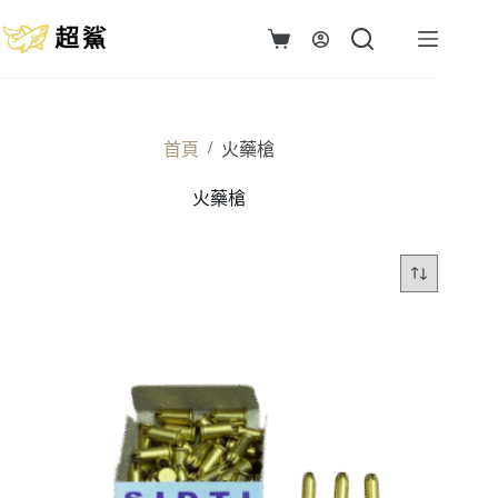
跳
至
購
主
物
要
車
內
容
/
首頁
火藥槍
火藥槍