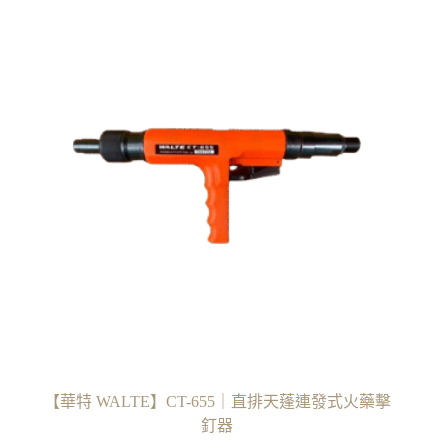
【華特 WALTE】CT-655｜直排天蓬連發式火藥擊
釘器