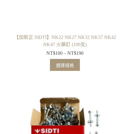
選
擇
選
項
【加新正 SIDTI】NK22 NK27 NK32 NK37 NK42
NK47 火藥釘 (100支)
NT$
100
–
NT$
190
價
格
此
選擇規格
範
產
圍：
品
NT$100
有
到
多
NT$190
種
款
式。
可
在