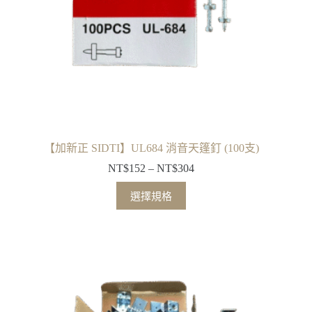
產
品
頁
面
選
擇
選
項
【加新正 SIDTI】UL684 消音天篷釘 (100支)
NT$
152
–
NT$
304
價
格
此
選擇規格
範
產
圍：
品
NT$152
有
到
多
NT$304
種
款
式。