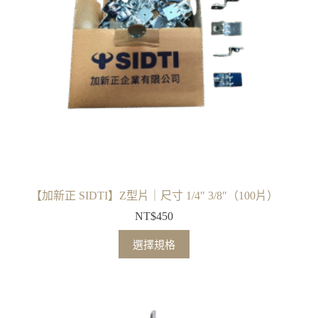
可
在
產
品
頁
面
選
擇
選
項
【加新正 SIDTI】Z型片｜尺寸 1/4″ 3/8″（100片）
NT$
450
此
選擇規格
產
品
有
多