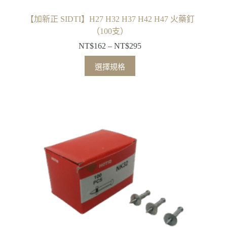
【加新正 SIDTI】H27 H32 H37 H42 H47 火藥釘
（100支）
NT$
162
–
NT$
295
價
格
此
選擇規格
範
產
圍：
品
NT$162
有
到
多
NT$295
種
款
式。
可
在
產
品
頁
面