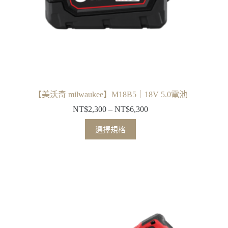
【美沃奇 milwaukee】M18B5｜18V 5.0電池
NT$
2,300
–
NT$
6,300
價
格
此
選擇規格
範
產
圍：
品
NT$2,300
有
到
多
NT$6,300
種
款
式。
可