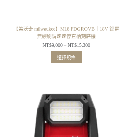
【美沃奇 milwaukee】M18 FDGROVB｜18V 鋰電
無碳刷調速速停直柄刻磨機
NT$
9,000
–
NT$
15,300
價
格
此
選擇規格
範
產
圍：
品
NT$9,000
有
到
多
NT$15,300
種
款
式。
可
在
產
品