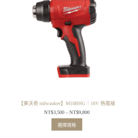
種
款
式。
可
在
產
品
頁
面
選
擇
選
項
【美沃奇 milwaukee】M18BHG｜18V 熱風槍
NT$
3,500
–
NT$
9,800
價
格
此
選擇規格
範
產
圍：
品