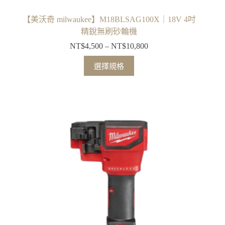
【美沃奇 milwaukee】M18BLSAG100X｜18V 4吋
精銳無刷砂輪機
NT$
4,500
–
NT$
10,800
價
格
此
選擇規格
範
產
圍：
品
NT$4,500
有
到
多
NT$10,800
種
款
式。
可
在
產
品
頁
面