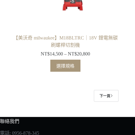
選
擇
選
項
【美沃奇 milwaukee】M18BLTRC｜18V 鋰電無碳
刷螺桿切割機
NT$
14,500
–
NT$
20,800
價
格
此
選擇規格
範
產
圍：
品
NT$14,500
有
到
多
NT$20,800
下一頁
種
款
式。
聯絡我們
可
在
電話: 0956-878-345