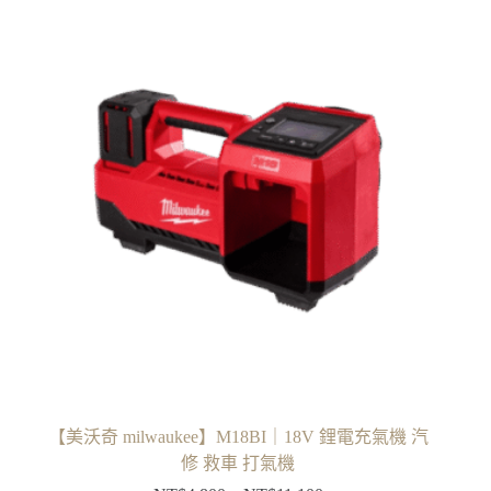
NT$3,500
有
到
多
NT$9,800
種
款
式。
可
在
產
品
頁
面
選
擇
選
項
【美沃奇 milwaukee】M18BI｜18V 鋰電充氣機 汽
修 救車 打氣機