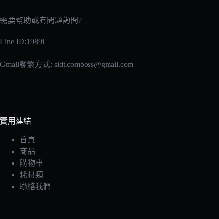
產
品
需要幫助或有問題詢問?
頁
面
Line ID:1989i
選
擇
Gmail聯繫方式:
sidticomboss@gmail.com
選
項
實用連結
首頁
商品
購物車
耗材類
聯絡我們