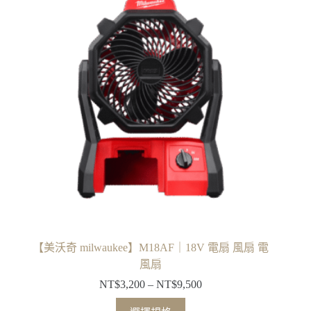
多
NT$34,300
種
款
式。
可
在
產
品
頁
面
選
擇
選
項
【美沃奇 milwaukee】M18AF｜18V 電扇 風扇 電
風扇
NT$
3,200
–
NT$
9,500
價
格
此