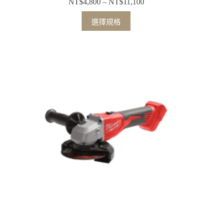
NT$
4,800
–
NT$
11,100
價
格
此
選擇規格
範
產
圍：
品
NT$4,800
有
到
多
NT$11,100
種
款
式。
可
在
產
品
頁
面
選
擇
選
項