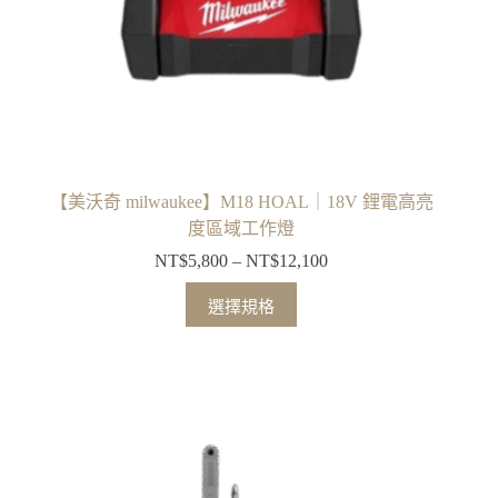
頁
面
選
擇
選
項
【美沃奇 milwaukee】M18 HOAL｜18V 鋰電高亮
度區域工作燈
NT$
5,800
–
NT$
12,100
價
格
此
選擇規格
範
產
圍：
品
NT$5,800
有
到
多
NT$12,100
種
款
式。