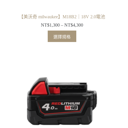
項
【美沃奇 milwaukee】M18B2｜18V 2.0電池
NT$
1,300
–
NT$
4,300
價
格
此
選擇規格
範
產
圍：
品
NT$1,300
有
到
多
NT$4,300
種
款
式。
可
在
產
品
頁
面