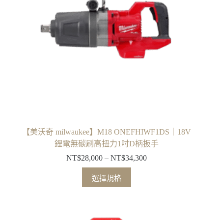
可
在
產
品
頁
面
選
擇
選
項
【美沃奇 milwaukee】M18 ONEFHIWF1DS｜18V
鋰電無碳刷高扭力1吋D柄扳手
NT$
28,000
–
NT$
34,300
價
格
此
選擇規格
範
產
圍：
品
NT$28,000
有
到