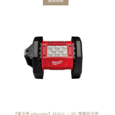
選擇規格
範
產
圍：
品
NT$3,200
有
到
多
NT$9,500
種
款
式。
可
在
產
品
頁
面
選
擇
選
項
【美沃奇 milwaukee】M18AL｜18V 鋰電投光燈