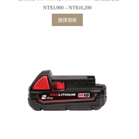
NT$
3,900
–
NT$
10,200
價
格
此
選擇規格
範
產
圍：
品
NT$3,900
有
到
多
NT$10,200
種
款
式。
可
在
產
品
頁
面
選
擇
選