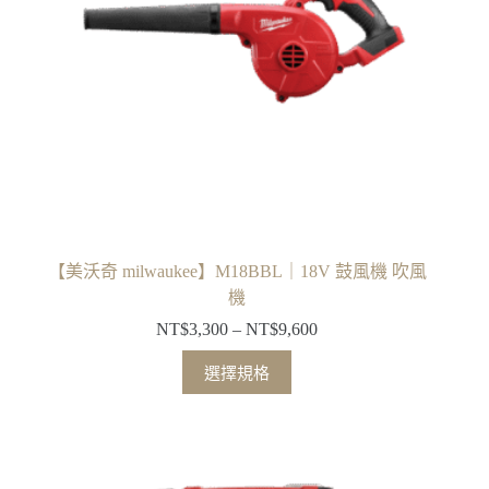
在
產
品
頁
面
選
擇
選
項
【美沃奇 milwaukee】M18BBL｜18V 鼓風機 吹風
機
NT$
3,300
–
NT$
9,600
價
格
此
選擇規格
範
產
圍：
品
NT$3,300
有
到
多
NT$9,600