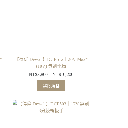
式。
可
在
產
品
頁
面
選
擇
*
【得偉 Dewalt】DCE512｜20V Max*
選
(18V) 無刷電扇
項
NT$
3,800
–
NT$
10,200
價
格
此
選擇規格
範
產
圍：
品
7,500
NT$3,800
有
到
多
3,900
NT$10,200
種
款