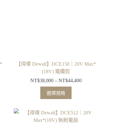
*
【得偉 Dewalt】DCE150｜20V Max*
(18V) 電纜剪
NT$
38,000
–
NT$
44,400
價
格
此
選擇規格
範
產
圍：
品
100
NT$38,000
有
到
多
500
NT$44,400
種
款