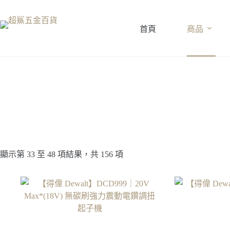
跳
至
首頁
商品
主
要
內
容
顯示第 33 至 48 項結果，共 156 項