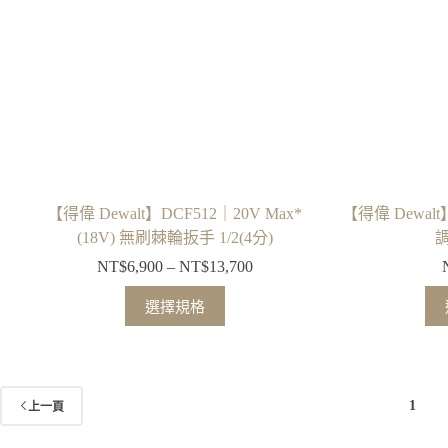
式。
可
在
產
品
頁
面
選
擇
【得偉 Dewalt】DCF512｜20V Max*
【得偉 Dewal
選
(18V) 無刷棘輪扳手 1/2(4分)
項
NT$
6,900
–
NT$
13,700
價
格
此
選擇規格
範
產
圍：
品
NT$6,900
有
到
多
NT$13,700
1
上一頁
種
款