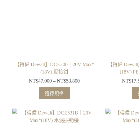
式。
可
在
產
品
頁
面
選
擇
【得偉 Dewalt】DCE200｜20V Max*
【得偉 Dewalt
選
(18V) 壓接鉗
(18V)
項
NT$
47,000
–
NT$
53,800
NT$
17,
價
格
此
選擇規格
範
產
圍：
品
NT$47,000
有
到
多
NT$53,800
種
款