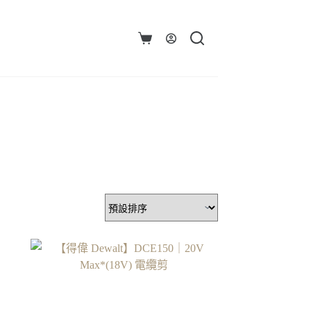
購
物
車