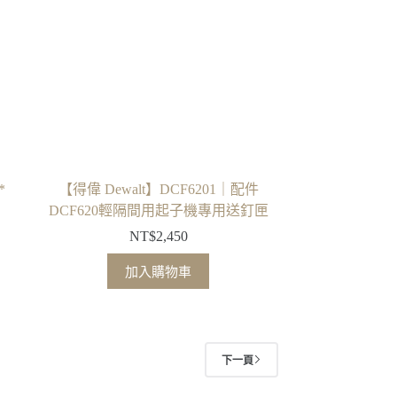
式。
可
在
產
品
頁
面
選
擇
*
【得偉 Dewalt】DCF6201｜配件
選
DCF620輕隔間用起子機專用送釘匣
項
NT$
2,450
加入購物車
200
,900
下一頁