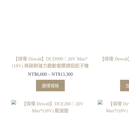
【得偉 Dewalt】DCD999｜20V Max*
【得偉 Dewal
(18V) 無碳刷強力震動電鑽調扭起子機
NT$
6,600
–
NT$
13,300
價
格
此
選擇規格
範
產
圍：
品
NT$6,600
有
到
多
NT$13,300
種
款