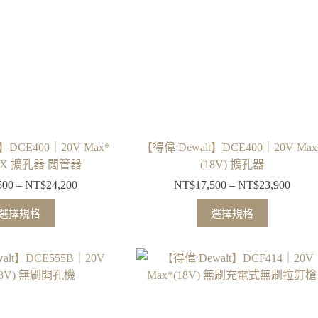
式。
可
在
產
品
頁
面
選
擇
】DCE400｜20V Max*
【得偉 Dewalt】DCE400｜20V Max
選
 PEX 擴孔器 闊管器
(18V) 擴孔器
項
500
–
NT$
24,200
NT$
17,500
–
NT$
23,900
價
價
格
格
此
此
選擇規格
選擇規格
範
範
產
產
圍：
圍：
品
品
NT$17,500
NT$1
有
有
到
到
多
多
NT$24,200
NT$2
種
種
款
款