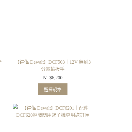
式。
可
在
產
品
頁
面
選
擇
*
【得偉 Dewalt】DCF503｜12V 無刷3
選
分棘輪扳手
項
NT$
6,200
此
選擇規格
產
品
3,100
有
多
9,500
種
款