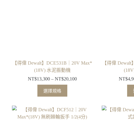
式。
可
在
產
品
頁
面
選
擇
【得偉 Dewalt】DCE531B｜20V Max*
【得偉 Dewalt
選
(18V) 水泥振動機
(18
項
NT$
13,300
–
NT$
20,100
NT$
4,
價
格
此
選擇規格
範
產
圍：
品
NT$13,300
有
到
多
NT$20,100
種
款