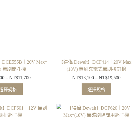
式。
式。
可
可
在
在
產
產
品
品
頁
頁
面
面
選
選
擇
擇
】DCE555B｜20V Max*
【得偉 Dewalt】DCF414｜20V Max
選
選
V) 無刷開孔機
(18V) 無刷充電式無刷拉釘槍
項
項
900
–
NT$
11,700
NT$
13,100
–
NT$
19,500
價
價
格
格
此
此
選擇規格
選擇規格
範
範
產
產
圍：
圍：
品
品
NT$4,900
NT$1
有
有
到
到
多
多
NT$11,700
NT$1
種
種
款
款