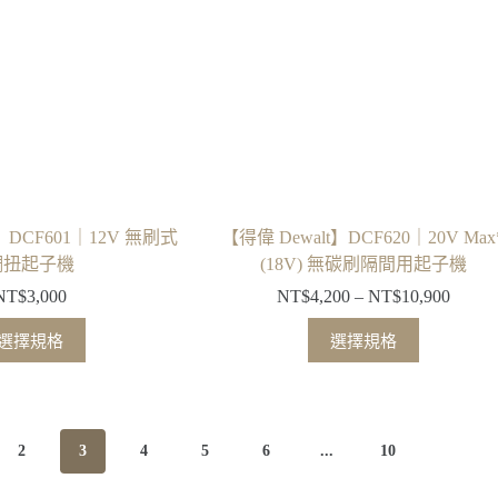
式。
式。
可
可
在
在
產
產
品
品
頁
頁
面
面
選
選
擇
擇
t】DCF601｜12V 無刷式
【得偉 Dewalt】DCF620｜20V Max
選
選
調扭起子機
(18V) 無碳刷隔間用起子機
項
項
NT$
3,000
NT$
4,200
–
NT$
10,900
價
格
此
此
選擇規格
選擇規格
範
產
產
圍：
品
品
NT$4,
有
有
到
多
多
NT$10
2
3
4
5
6
...
10
種
種
款
款