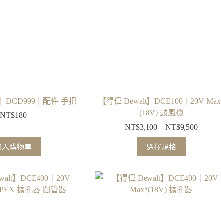
t】DCD999｜配件 手把
【得偉 Dewalt】DCE100｜20V Max
(18V) 鼓風機
NT$
180
NT$
3,100
–
NT$
9,500
價
格
此
加入購物車
選擇規格
範
產
圍：
品
NT$3,
有
到
多
NT$9,
種
款