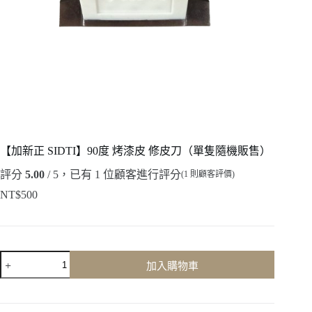
【加新正 SIDTI】90度 烤漆皮 修皮刀（單隻隨機販售）
評分
5.00
/ 5，已有
1
位顧客進行評分
(
1
則顧客評價)
NT$
500
【加
加入購物車
新
正
SIDTI】