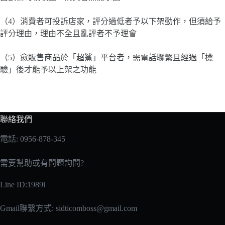
（4）消費者可投訴店家，評分過低者予以下架動作，但須給予
評分理由，理由不全且亂評者不予理會
（5）愈販售商品於「超鯊」平台者，需電話聯繫且經過「檢
驗」後才能予以上架之功能
聯絡我們
電話: 0956-878-345
需要幫助或有問題詢問?
Line ID:1989i
Gmail聯繫方式:
sidticomboss@gmail.com