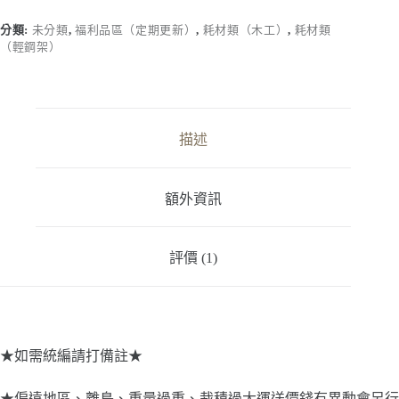
90
度
分類:
未分類
,
福利品區（定期更新）
,
耗材類（木工）
,
耗材類
烤
（輕鋼架）
漆
皮
修
皮
刀
描述
（單
隻
隨
額外資訊
機
販
售）
評價 (1)
數
量
★如需統編請打備註★
★偏遠地區、離島、重量過重、裁積過大運送價錢有異動會另行