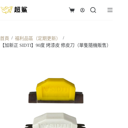
跳
至
購
主
物
要
車
內
容
/
/
首頁
福利品區（定期更新）
【加新正 SIDTI】90度 烤漆皮 修皮刀（單隻隨機販售）