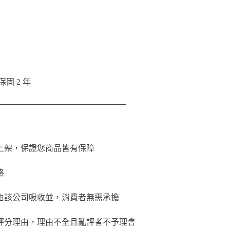
：保固 2 年
───────────────────────
上架，保證您商品皆有保障
格
由該公司吸收並，消費者無需承擔
評分理由，理由不全且亂評者不予理會