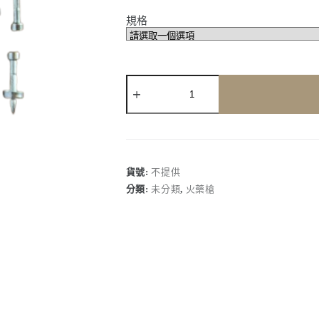
規格
【加
新
正
SIDTI】
UL684
消
音
貨號:
不提供
天
分類:
未分類
,
火藥槍
篷
釘
(100
支)
數
量