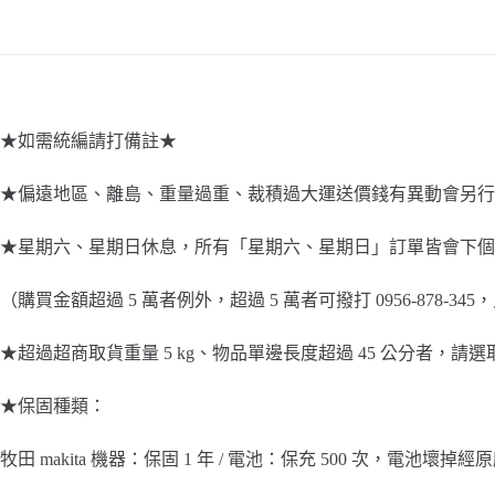
★如需統編請打備註★
★偏遠地區、離島、重量過重、裁積過大運送價錢有異動會另行
★星期六、星期日休息，所有「星期六、星期日」訂單皆會下個
（購買金額超過 5 萬者例外，超過 5 萬者可撥打 0956-87
★超過超商取貨重量 5 kg、物品單邊長度超過 45 公分者，請
★保固種類：
牧田 makita 機器：保固 1 年 / 電池：保充 500 次，電