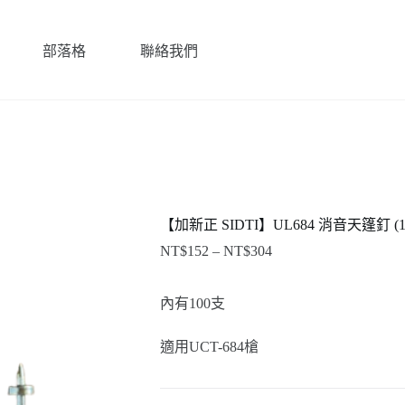
部落格
聯絡我們
【加新正 SIDTI】UL684 消音天篷釘 (1
NT$
152
–
NT$
304
價
格
範
內有100支
圍：
NT$152
適用UCT-684槍
到
NT$304