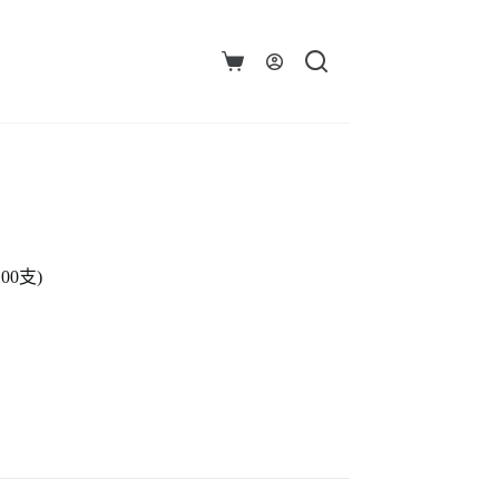
購
物
車
00支)