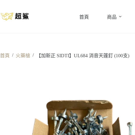
跳
至
首頁
商品
主
要
內
容
/
/
首頁
火藥槍
【加新正 SIDTI】UL684 消音天篷釘 (100支)