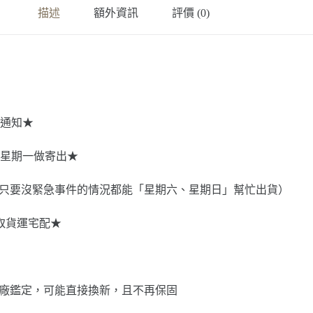
描述
額外資訊
評價 (0)
通知★
星期一做寄出★
8-345，只要沒緊急事件的情況都能「星期六、星期日」幫忙出貨）
選取貨運宅配★
池壞掉經原廠鑑定，可能直接換新，且不再保固