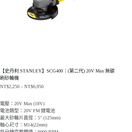
【史丹利 STANLEY】SCG400｜(第二代) 20V Max 無碳
刷砂輪機
NT$
2,250
–
NT$
6,950
價
格
範
電壓：20V Max (18V)
圍：
電池類型：20V FM 鋰電池
NT$2,250
最大砂輪片直徑：5″ (125mm)
到
軸心尺寸：M14(22mm)
NT$6,950
每分鐘空載轉速：9000 RPM