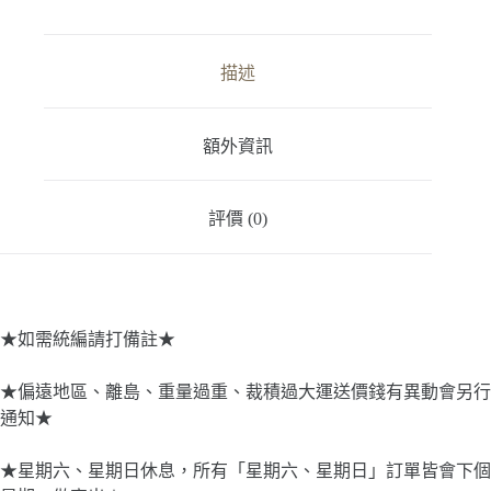
20V
Max
無
描述
碳
刷
砂
輪
額外資訊
機
數
量
評價 (0)
★如需統編請打備註★
★偏遠地區、離島、重量過重、裁積過大運送價錢有異動會另行
通知★
★星期六、星期日休息，所有「星期六、星期日」訂單皆會下個