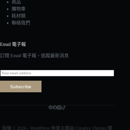
商品
購物車
耗材類
聯絡我們
Email 電子報
訂閱 Email 電子報，追蹤最新消息
E
m
a
Subscribe
i
l
*
版權 © 2026 - WordPress 佈景主題由
Creative Themes
開