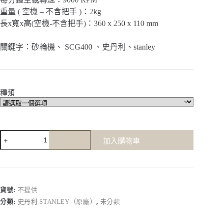
重量 ( 空機 – 不含把手 )：2kg
長x寬x高(空機-不含把手)：360 x 250 x 110 mm
關鍵字：砂輪機、 SCG400 、史丹利、stanley
種類
【史
加入購物車
丹
利
STANLEY】
SCG400
｜
貨號:
不提供
(第
分類:
史丹利 STANLEY（原廠）
,
未分類
二
代)