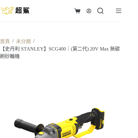
跳
至
購
主
物
要
車
內
容
/
/
首頁
未分類
【史丹利 STANLEY】SCG400｜(第二代) 20V Max 無碳
刷砂輪機