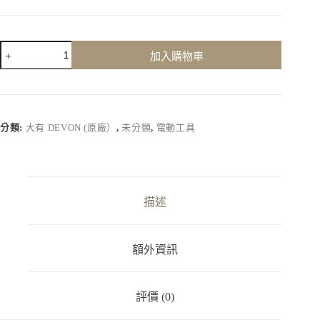
【大
加入購物車
有
Devon】
2835-
7-
100B
分類:
大有 DEVON (原廠）
,
未分類
,
電動工具
｜
100mm
砂
輪
機
描述
數
量
額外資訊
評價 (0)