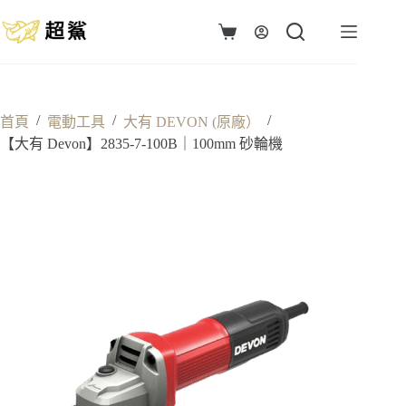
跳
至
購
主
物
要
車
內
容
/
/
/
首頁
電動工具
大有 DEVON (原廠）
【大有 Devon】2835-7-100B｜100mm 砂輪機