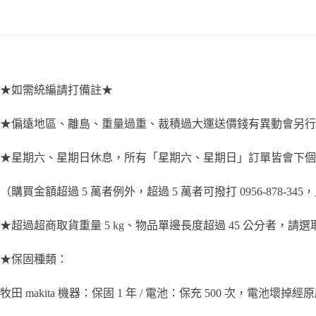
★如需統編請打備註★
★偏遠地區、離島、重量過重、裁積過大運送價錢有異動會另行
★星期六、星期日休息，所有「星期六、星期日」訂單皆會下個
（購買金額超過 5 萬者例外，超過 5 萬者可撥打 0956-87
★超過超商取貨重量 5 kg、物品單邊長度超過 45 公分者，請
★保固種類：
牧田 makita 機器：保固 1 年 / 電池：保充 500 次，電