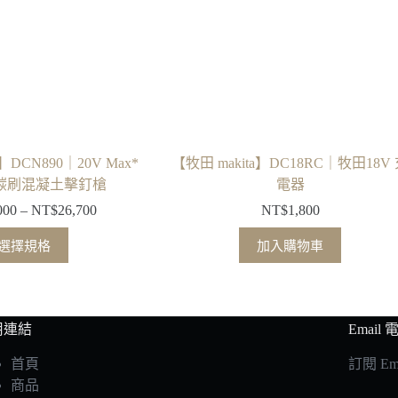
】DCN890｜20V Max*
【牧田 makita】DC18RC｜牧田18V
 無碳刷混凝土擊釘槍
電器
000
–
NT$
26,700
NT$
1,800
價
格
此
選擇規格
加入購物車
範
產
圍：
品
NT$20,000
有
到
多
用連結
Email
NT$26,700
種
首頁
訂閱 E
款
商品
式。