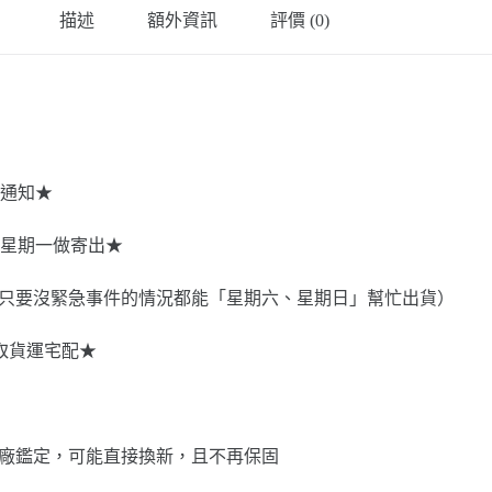
手
描述
額外資訊
評價 (0)
持
鏈
鋸
機
（4"）
數
量
通知★
星期一做寄出★
8-345，只要沒緊急事件的情況都能「星期六、星期日」幫忙出貨）
選取貨運宅配★
池壞掉經原廠鑑定，可能直接換新，且不再保固