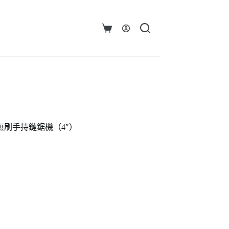
購
物
車
 鋰電無刷手持鏈鋸機（4″）