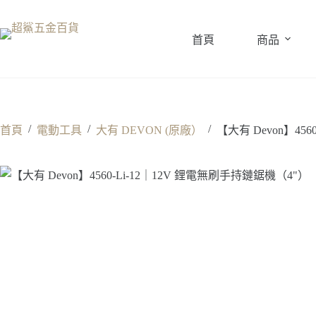
跳
至
首頁
商品
主
要
內
容
/
/
/
首頁
電動工具
大有 DEVON (原廠）
【大有 Devon】45