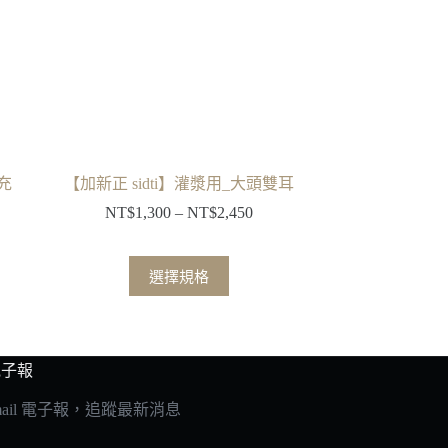
 充
【加新正 sidti】灌漿用_大頭雙耳
NT$
1,300
–
NT$
2,450
價
格
範
此
選擇規格
圍：
產
NT$1,300
品
到
有
NT$2,450
多
 電子報
種
mail 電子報，追蹤最新消息
款
式。