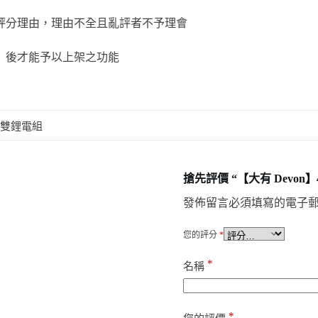
評分理由，理由不全且亂評者不予理會
」後才能予以上架之功能
h 雙鋰電組
搶先評價 “【大有 Devon】
發佈留言必須填寫的電子
您的評分
*
*
名稱
*