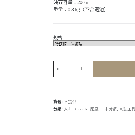
油壺容量：200 ml
重量：0.8 kg（不含電池）
規格
【大
有
Devon】
4560-
Li-
12
｜
貨號:
不提供
12V
分類:
大有 DEVON (原廠）
,
未分類
,
電動工
鋰
電
無
刷