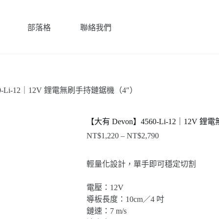
部落格
聯絡我們
60-Li-12｜12V 鋰電無刷手持鏈鋸機（4″）
【大有 Devon】4560-Li-12｜12V
NT$
1,220
–
NT$
2,790
價
格
範
輕量化設計，單手即可穩定切割
圍：
NT$1,220
電壓：12V
到
導板長度：10cm／4 吋
NT$2,790
鏈速：7 m/s