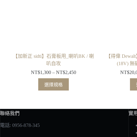
【加新正 sidti】石膏板用_喇叭BK / 喇
【得偉 Dewalt
叭自攻
(18V)
NT$
1,300
–
NT$
2,450
NT$
20,
價
格
此
選擇規格
範
產
圍：
品
NT$1,300
有
到
多
聯絡我們
實
NT$2,450
種
電話: 0956-878-345
款
式。