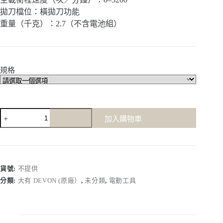
拋刀檔位：橫拋刀功能
重量（千克）：2.7（不含電池組）
規格
【大
加入購物車
有
Devon】
5836-
Li-
20
貨號:
不提供
｜
20V
分類:
大有 DEVON (原廠）
,
未分類
,
電動工具
鋰
電
無
刷