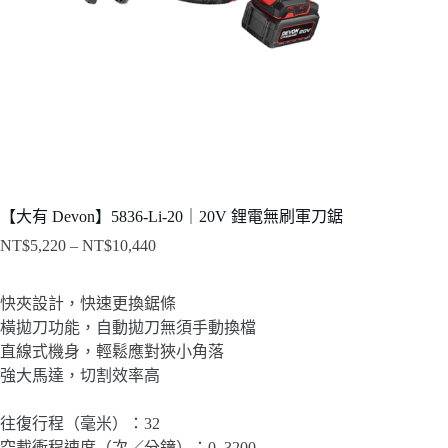
【大有 Devon】5836-Li-20｜20V 鋰電無刷軍刀鋸
NT$
5,220
–
NT$
10,440
價
格
範
快夾設計，快速更換鋸條
圍：
橫拋刀功能，自動拋刀無須手動換檔
NT$5,220
直線式機身，輕鬆應對狹小角落
到
強大馬達，切割效率高
NT$10,440
往復行程（毫米）：32
空載衝程速度（次／分鐘）：0–3200