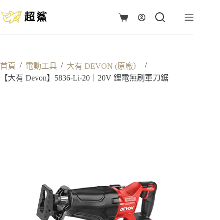
跳
至
購
主
物
要
車
內
容
/
/
/
首頁
電動工具
大有 DEVON (原廠）
【大有 Devon】5836-Li-20｜20V 鋰電無刷軍刀鋸