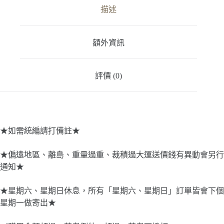
軍
描述
刀
鋸
數
額外資訊
量
評價 (0)
★如需統編請打備註★
★偏遠地區、離島、重量過重、裁積過大運送價錢有異動會另行
通知★
★星期六、星期日休息，所有「星期六、星期日」訂單皆會下個
星期一做寄出★