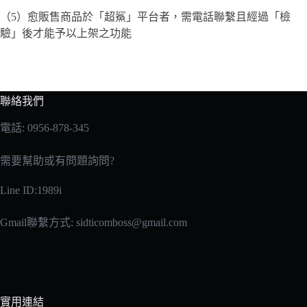
（5）愈販售商品於「超鯊」平台者，需電話聯繫且經過「檢
驗」後才能予以上架之功能
聯絡我們
電話: 0956-878-345
需要幫助或有問題詢問?
Line ID:1989i
Gmail聯繫方式:
sidticomboss@gmail.com
實用連結