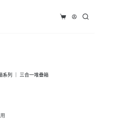
購
物
車
 堆疊箱系列 ｜ 三合一堆疊箱
使用