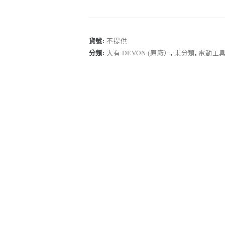
DEVON
U-
Block
堆
貨號:
不提供
疊
分類:
大有 DEVON (原廠）
,
未分類
,
電動工
箱
系
列
｜
三
合
一
堆
疊
箱
數
量