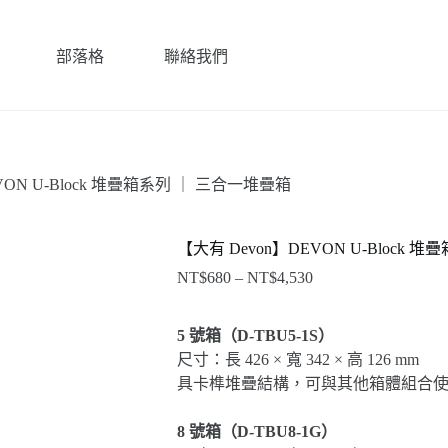
部落格
聯絡我們
VON U-Block 堆疊箱系列 ｜ 三合一堆疊箱
【大有 Devon】DEVON U-Block
NT$
680
–
NT$
4,530
價
格
範
5 號箱（D-TBU5-1S）
圍：
尺寸：長 426 × 寬 342 × 高 126 mm
NT$680
具卡榫堆疊結構，可與其他箱體組合
到
NT$4,530
8 號箱（D-TBU8-1G）