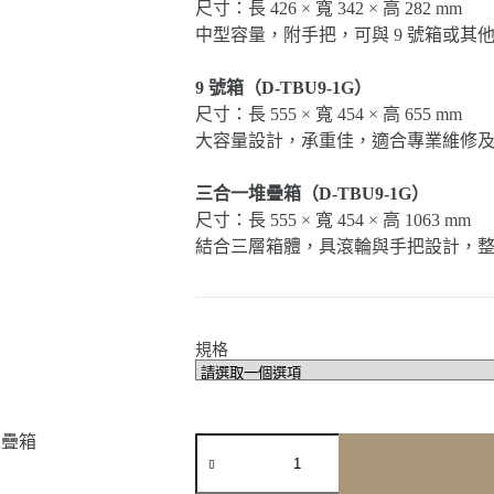
尺寸：長 426 × 寬 342 × 高 282 mm
中型容量，附手把，可與 9 號箱或其
9 號箱（D-TBU9-1G）
尺寸：長 555 × 寬 454 × 高 655 mm
大容量設計，承重佳，適合專業維修
三合一堆疊箱（D-TBU9-1G）
尺寸：長 555 × 寬 454 × 高 1063 mm
結合三層箱體，具滾輪與手把設計，
規格
【大
有
Devon】