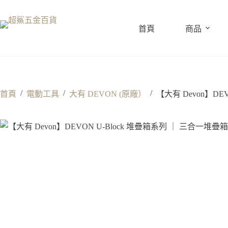
跳
至
首頁
商品
主
要
內
容
/
/
/
首頁
電動工具
大有 DEVON (原廠）
【大有 Devon】DE