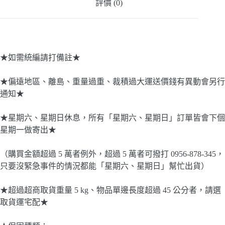
評價 (0)
機
數
量
★如需統編請打備註★
★偏遠地區、離島、重量過重、裁積過大運送價錢有異動會另行
通知★
★星期六、星期日休息，所有「星期六、星期日」訂單皆會下個
星期一做寄出★
（購買金額超過 5 萬者例外，超過 5 萬者可撥打 0956-878-345，
只要沒緊急事件的情況都能「星期六、星期日」幫忙出貨）
★超過超商取貨重量 5 kg、物品單邊長度超過 45 公分者，請選
取貨運宅配★