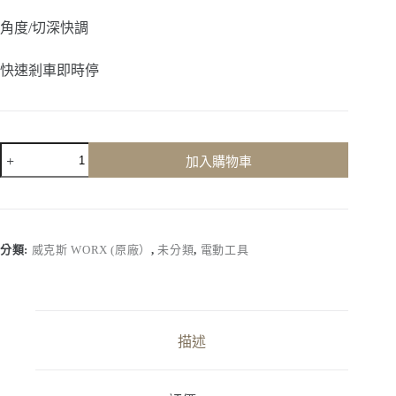
角度/切深快調
快速剎車即時停
【威
加入購物車
克
斯
Worx】
WU536
｜
分類:
威克斯 WORX (原廠）
,
未分類
,
電動工具
20V
165mm
無
刷
鋰
描述
電
圓
鋸