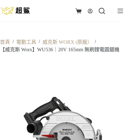
跳
至
購
主
物
要
車
內
容
/
/
/
首頁
電動工具
威克斯 WORX (原廠）
【威克斯 Worx】WU536｜20V 165mm 無刷鋰電圓鋸機