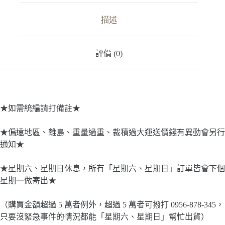
數
量
描述
評價 (0)
★如需統編請打備註★
★偏遠地區、離島、重量過重、裁積過大運送價錢有異動會另行
通知★
★星期六、星期日休息，所有「星期六、星期日」訂單皆會下個
星期一做寄出★
（購買金額超過 5 萬者例外，超過 5 萬者可撥打 0956-878-345，
只要沒緊急事件的情況都能「星期六、星期日」幫忙出貨）