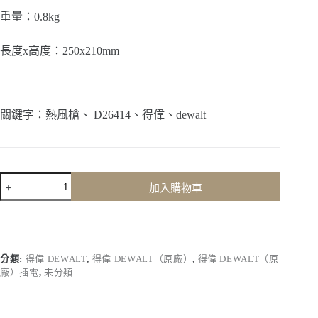
重量：0.8kg
長度x高度：250x210mm
關鍵字：熱風槍、 D26414、得偉、dewalt
【得
加入購物車
偉
Dewalt】
D26414
｜
（有
分類:
得偉 DEWALT
,
得偉 DEWALT（原廠）
,
得偉 DEWALT（原
線）
廠）插電
,
未分類
熱
風
槍