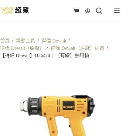
跳
至
購
主
物
要
車
內
容
/
/
/
首頁
電動工具
得偉 Dewalt
/
/
得偉 Dewalt（原廠）
得偉 Dewalt（原廠）插電
【得偉 Dewalt】D26414｜（有線）熱風槍