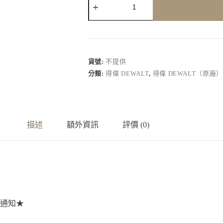
偉
Dewalt】
DCF512
｜
20V
Max*
貨號:
不提供
(18V)
分類:
得偉 DEWALT
,
得偉 DEWALT（原廠
無
刷
棘
輪
扳
描述
額外資訊
評價 (0)
手
1/2(4
分)
數
量
通知★