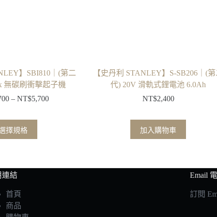
LEY】SBI810｜(第二
【史丹利 STANLEY】S-SB206｜(
Max 無碳刷衝擊起子機
代) 20V 滑軌式鋰電池 6.0Ah
700
–
NT$
5,700
NT$
2,400
價
格
範
此
選擇規格
加入購物車
圍：
產
NT$1,700
品
到
有
NT$5,700
多
用連結
Email
種
首頁
訂閱 E
款
商品
式。