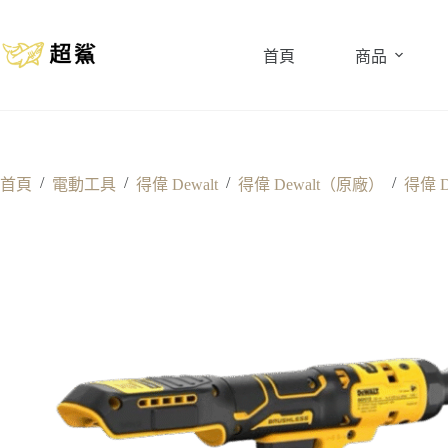
跳
至
首頁
商品
主
要
內
容
/
/
/
/
首頁
電動工具
得偉 Dewalt
得偉 Dewalt（原廠）
得偉 D