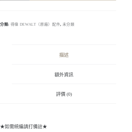
Dewalt】
DCS350
｜
配
分類:
得偉 DEWALT（原廠）配件
,
未分類
件
刀
片
(1/4,3/8,1/2)
綜
描述
合
刀
數
額外資訊
量
評價 (0)
★如需統編請打備註★