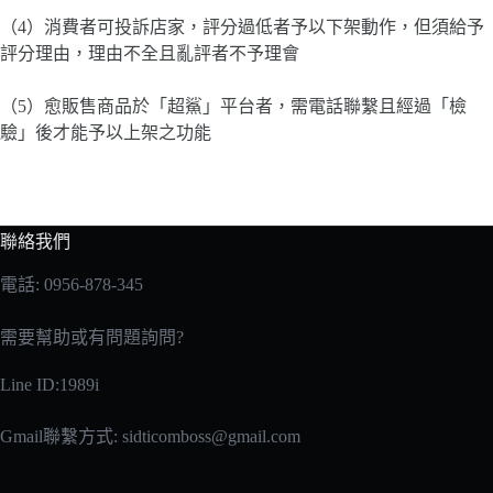
（4）消費者可投訴店家，評分過低者予以下架動作，但須給予
評分理由，理由不全且亂評者不予理會
（5）愈販售商品於「超鯊」平台者，需電話聯繫且經過「檢
驗」後才能予以上架之功能
聯絡我們
電話: 0956-878-345
需要幫助或有問題詢問?
Line ID:1989i
Gmail聯繫方式:
sidticomboss@gmail.com