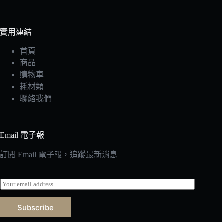
實用連結
首頁
商品
購物車
耗材類
聯絡我們
Email 電子報
訂閱 Email 電子報，追蹤最新消息
E
m
a
Subscribe
i
l