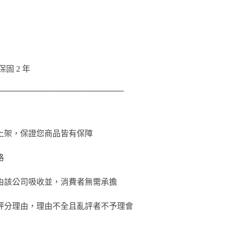
：保固 2 年
───────────────────────
上架，保證您商品皆有保障
格
由該公司吸收並，消費者無需承擔
評分理由，理由不全且亂評者不予理會