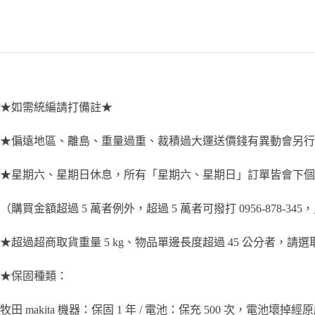
★如需統編請打備註★
★偏遠地區、離島、重量過重、裁積過大運送價錢有異動會另行
★星期六、星期日休息，所有「星期六、星期日」訂單皆會下個
（購買金額超過 5 萬者例外，超過 5 萬者可撥打 0956-87
★超過超商取貨重量 5 kg、物品單邊長度超過 45 公分者，請
★保固種類：
牧田 makita 機器：保固 1 年 / 電池：保充 500 次，電