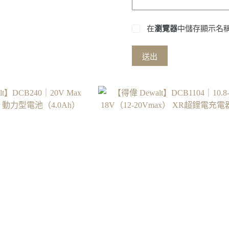
在
瀏覽器
中儲存顯示名
送出