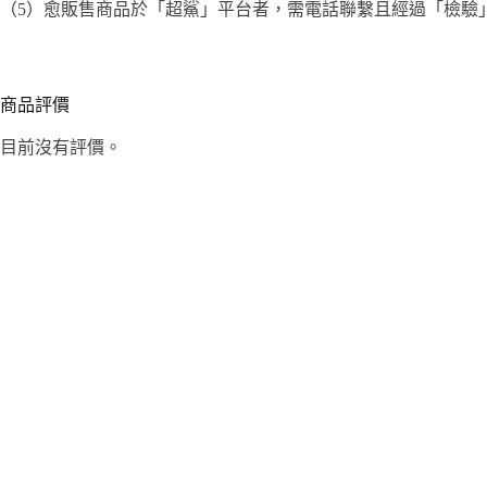
（5）愈販售商品於「超鯊」平台者，需電話聯繫且經過「檢驗
商品評價
目前沒有評價。