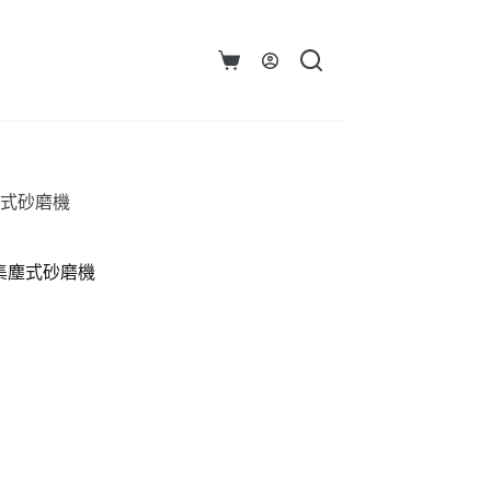
購
物
車
集塵式砂磨機
線）集塵式砂磨機