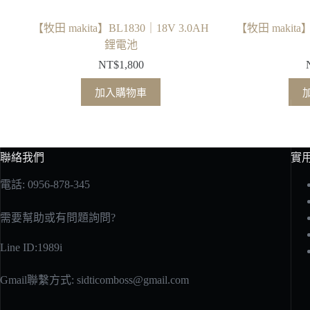
【牧田 makita】BL1830｜18V 3.0AH
【牧田 makit
鋰電池
NT$
1,800
加入購物車
聯絡我們
實
電話: 0956-878-345
需要幫助或有問題詢問?
Line ID:1989i
Gmail聯繫方式:
sidticomboss@gmail.com