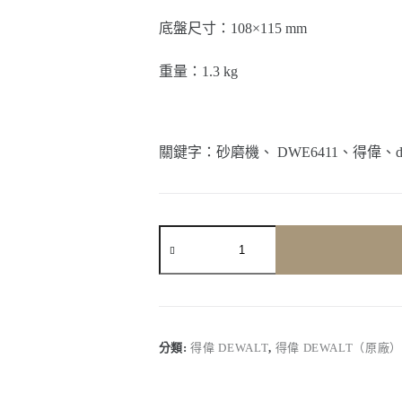
底盤尺寸：108×115 mm
重量：1.3 kg
關鍵字：砂磨機、 DWE6411、得偉、dew
【得
偉
Dewalt】
DWE6411
｜
（有
線）
分類:
得偉 DEWALT
,
得偉 DEWALT（原廠
集
塵
式