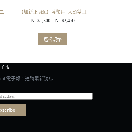
第二
【加新正 sidti】灌漿用_大頭雙耳
NT$
1,300
–
NT$
2,450
價
格
範
此
選擇規格
圍：
產
NT$1,300
品
到
有
NT$2,450
多
 電子報
種
mail 電子報，追蹤最新消息
款
式。
可
在
產
bscribe
品
頁
面