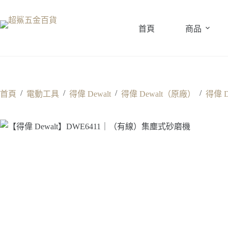
跳
至
首頁
商品
主
要
內
容
/
/
/
/
首頁
電動工具
得偉 Dewalt
得偉 Dewalt（原廠）
得偉 