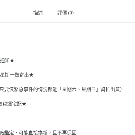
砂
磨
描述
評價 (0)
機
數
量
通知★
星期一做寄出★
8-345，只要沒緊急事件的情況都能「星期六、星期日」幫忙出貨）
選取貨運宅配★
池壞掉經原廠鑑定，可能直接換新，且不再保固