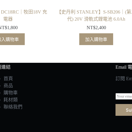
a】DC18RC｜牧田18V 充
【史丹利 STANLEY】S-SB206｜(
電器
代) 20V 滑軌式鋰電池 6.0Ah
NT$
1,800
NT$
2,400
加入購物車
加入購物車
用連結
Email
首頁
訂閱 E
商品
購物車
E
耗材類
m
a
聯絡我們
Su
i
l
*