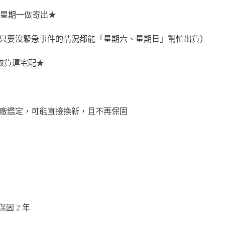
星期一做寄出★
8-345，只要沒緊急事件的情況都能「星期六、星期日」幫忙出貨）
選取貨運宅配★
池壞掉經原廠鑑定，可能直接換新，且不再保固
：保固 2 年