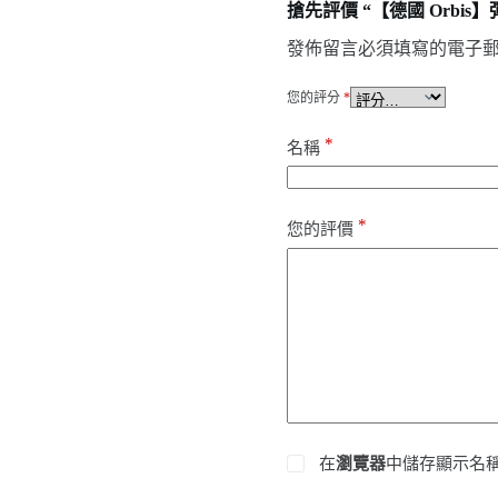
搶先評價 “【德國 Orbi
發佈留言必須填寫的電子
您的評分
*
*
名稱
*
您的評價
在
瀏覽器
中儲存顯示名