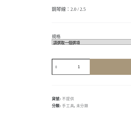
鋼琴線：2.0 / 2.5
規格
【德
國
Orbis】
彈
簧
附
省
貨號:
不提供
力
分類:
手工具
,
未分類
型
強
力
斜