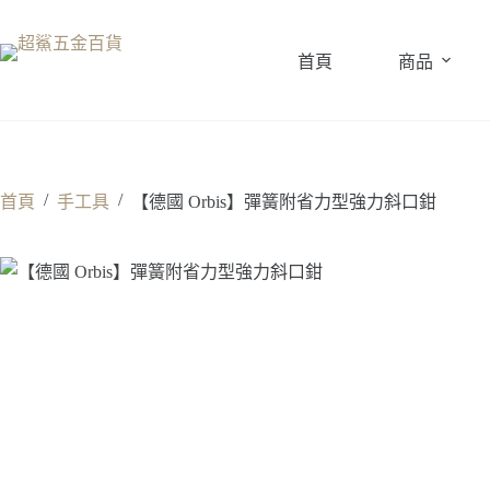
跳
至
首頁
商品
主
要
內
容
/
/
首頁
手工具
【德國 Orbis】彈簧附省力型強力斜口鉗