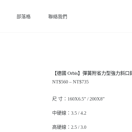
部落格
聯絡我們
【德國 Orbis】彈簧附省力型強力斜口
NT$
560
–
NT$
735
價
格
範
尺 寸：160X6.5” / 200X8”
圍：
NT$560
中硬線：3.5 / 4.2
到
NT$735
高硬線：2.5 / 3.0