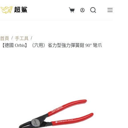
跳
至
購
主
物
要
車
內
容
/
/
首頁
手工具
【德國 Orbis】（穴用）省力型強力彈簧鉗 90° 彎爪