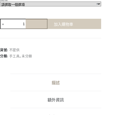
【德
加入購物車
國
Orbis】
（穴
用）
省
貨號:
不提供
力
分類:
手工具
,
未分類
型
強
力
彈
簧
描述
鉗
90°
彎
額外資訊
爪
數
量