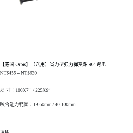
【德國 Orbis】（穴用）省力型強力彈簧鉗 90° 彎爪
NT$
455
–
NT$
630
價
格
範
尺 寸：180X7” / 225X9”
圍：
NT$455
咬合能力範圍：19‐60mm / 40‐100mm
到
NT$630
規格