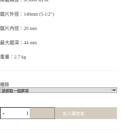
到
NT$10,200
鋸片外徑：140mm (5-1/2″)
鋸片內徑：20 mm
最大鋸深：44 mm
重量：2.7 kg
種類
【美
加入購物車
沃
奇
milwaukee】