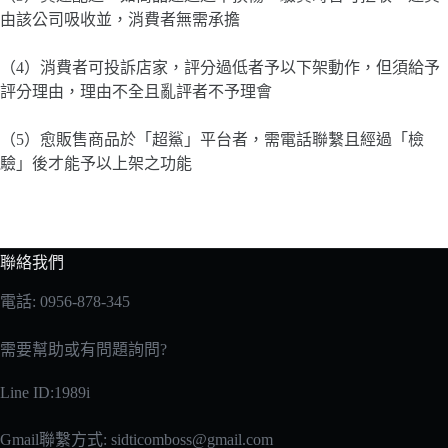
由該公司吸收並，消費者無需承擔
（4）消費者可投訴店家，評分過低者予以下架動作，但須給予
評分理由，理由不全且亂評者不予理會
（5）愈販售商品於「超鯊」平台者，需電話聯繫且經過「檢
驗」後才能予以上架之功能
聯絡我們
電話: 0956-878-345
需要幫助或有問題詢問?
Line ID:1989i
Gmail聯繫方式:
sidticomboss@gmail.com