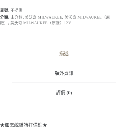
M12CCS44
｜
貨號:
不提供
12V
分類:
未分類
,
美沃奇 MILWAUKEE
,
美沃奇 MILWAUKEE（原
鋰
廠）
,
美沃奇 MILWAUKEE（原廠）12V
電
無
碳
刷
圓
描述
鋸
機
數
額外資訊
量
評價 (0)
★如需統編請打備註★