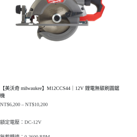
【美沃奇 milwaukee】M12CCS44｜12V 鋰電無碳刷圓鋸
機
NT$
6,200
–
NT$
10,200
價
格
範
額定電壓：DC-12V
圍：
NT$6,200
無載轉速：0-3600 RPM