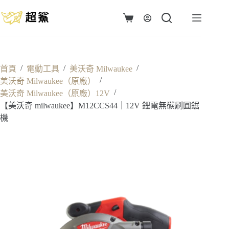
跳
至
購
主
物
要
車
內
容
/
/
/
首頁
電動工具
美沃奇 Milwaukee
/
美沃奇 Milwaukee（原廠）
/
美沃奇 Milwaukee（原廠）12V
【美沃奇 milwaukee】M12CCS44｜12V 鋰電無碳刷圓鋸
機