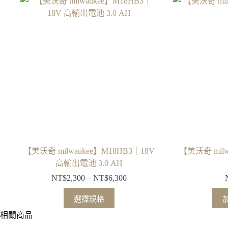
【美沃奇 milwaukee】M18HB3｜18V
【美沃奇 milw
高輸出電池 3.0 AH
NT$
2,300
–
NT$
6,300
價
格
此
選擇規格
範
產
相關商品
圍：
品
NT$2,300