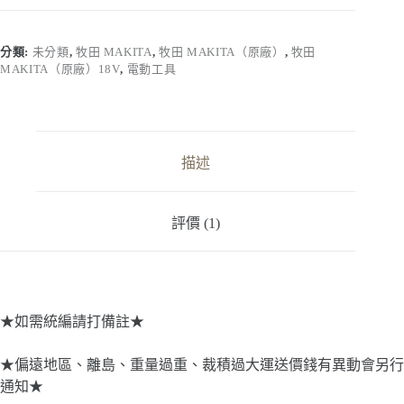
BL1820
｜
18V
分類:
未分類
,
牧田 MAKITA
,
牧田 MAKITA（原廠）
,
牧田
2.0AH
MAKITA（原廠）18V
,
電動工具
鋰
電
池
數
量
描述
評價 (1)
★如需統編請打備註★
★偏遠地區、離島、重量過重、裁積過大運送價錢有異動會另行
通知★