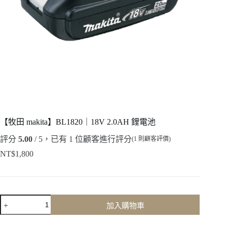
【牧田 makita】BL1820｜18V 2.0AH 鋰電池
評分
5.00
/ 5，已有
1
位顧客進行評分
(
1
則顧客評價)
NT$
1,800
【牧
加入購物車
田
makita】