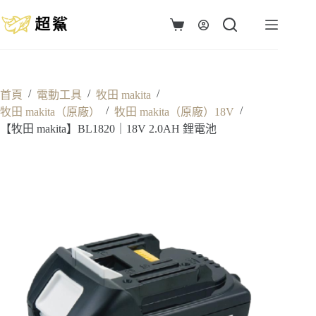
跳
至
購
主
物
要
車
內
容
/
/
/
首頁
電動工具
牧田 makita
/
/
牧田 makita（原廠）
牧田 makita（原廠）18V
【牧田 makita】BL1820｜18V 2.0AH 鋰電池