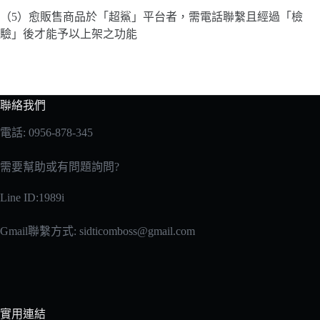
（5）愈販售商品於「超鯊」平台者，需電話聯繫且經過「檢
驗」後才能予以上架之功能
聯絡我們
電話: 0956-878-345
需要幫助或有問題詢問?
Line ID:1989i
Gmail聯繫方式:
sidticomboss@gmail.com
實用連結