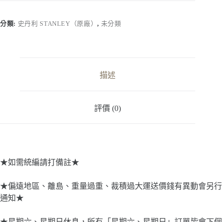
STANLEY】
S-
SB202
分類:
史丹利 STANLEY（原廠）
,
未分類
｜
(第
二
代)
20V
描述
滑
軌
式
評價 (0)
鋰
電
池
2.0Ah
數
量
★如需統編請打備註★
★偏遠地區、離島、重量過重、裁積過大運送價錢有異動會另行
通知★
★星期六、星期日休息，所有「星期六、星期日」訂單皆會下個