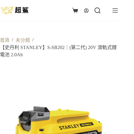
跳
至
購
主
物
要
車
內
容
/
/
首頁
未分類
【史丹利 STANLEY】S-SB202｜(第二代) 20V 滑軌式鋰
電池 2.0Ah