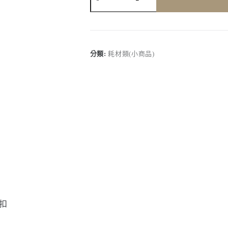
新
正】
二
合
一
快
分類:
耗材類(小商品)
扣
360
度
旋
轉
可
扣
電
動
工
具
+捲
尺
快
扣
數