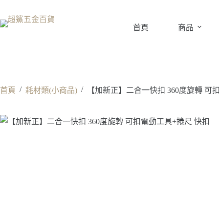
跳
至
首頁
商品
主
要
內
容
/
/
首頁
耗材類(小商品)
【加新正】二合一快扣 360度旋轉 可