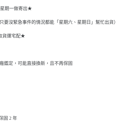
星期一做寄出★
8-345，只要沒緊急事件的情況都能「星期六、星期日」幫忙出貨）
選取貨運宅配★
池壞掉經原廠鑑定，可能直接換新，且不再保固
：保固 2 年