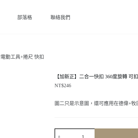
部落格
聯絡我們
扣電動工具+捲尺 快扣
【加新正】二合一快扣 360度旋轉 可
NT$
246
圖二只是示意圖，還可應用在德偉+牧田+H
【加