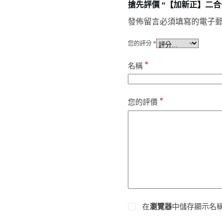
搶先評價 “【加新正】二合一
發佈留言必須填寫的電子
您的評分
*
*
名稱
*
您的評價
在
瀏覽器
中儲存顯示名