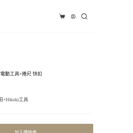
購
物
車
扣電動工具+捲尺 快扣
ikoki工具
加入購物車