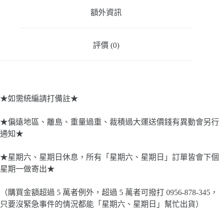
式
額外資訊
火
藥
擊
評價 (0)
釘
器
數
量
★如需統編請打備註★
★偏遠地區、離島、重量過重、裁積過大運送價錢有異動會另行
通知★
★星期六、星期日休息，所有「星期六、星期日」訂單皆會下個
星期一做寄出★
（購買金額超過 5 萬者例外，超過 5 萬者可撥打 0956-878-345，
只要沒緊急事件的情況都能「星期六、星期日」幫忙出貨）