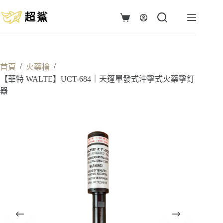
跳
至
購
主
物
要
車
內
容
/
/
首頁
火藥槍
【華特 WALTE】UCT-684｜天篷單發式沖擊式火藥擊釘
器