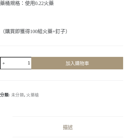
藥桶規格：使用0.22火藥
（購買即獲得100組火藥+釘子）
【華
加入購物車
特
WALTE】
UCT-
684
｜
分類:
未分類
,
火藥槍
天
篷
單
發
式
描述
沖
擊